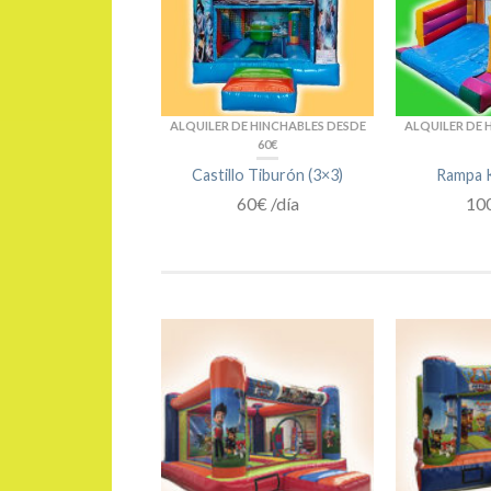
ALQUILER DE HINCHABLES DESDE
ALQUILER DE 
60€
Castillo Tiburón (3×3)
Rampa K
60€ /día
100