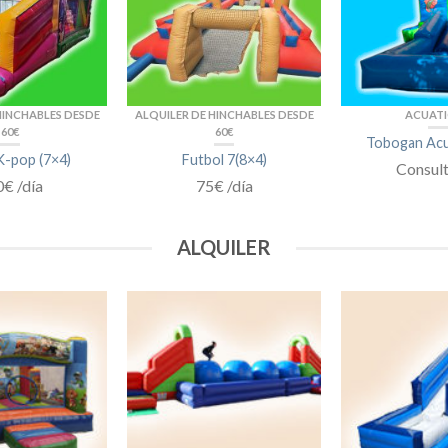
HINCHABLES DESDE
ALQUILER DE HINCHABLES DESDE
ACUAT
60€
60€
Tobogan Acu
-pop (7×4)
Futbol 7(8×4)
Consul
€ /día
75€ /día
ALQUILER