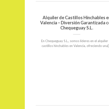
alquiler de
Alquiler de Castillos Hinchables e
acebook
Valencia – Diversión Garantizada 
Chequeguay S.L.
able de medidas 4×4,
olocar[...]
En Chequeguay S.L., somos líderes en el alquiler
castillos hinchables en Valencia, ofreciendo una[.