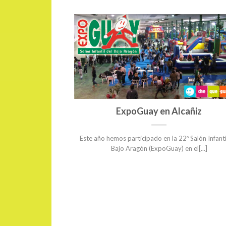
ExpoGuay en Alcañiz
para Decathlon
Este año hemos participado en la 22º Salón Infanti
Bajo Aragón (ExpoGuay) en el[...]
DROMO PARA
]