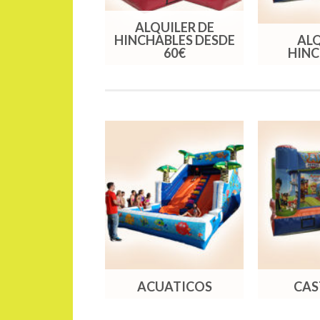
ALQUILER DE
HINCHABLES DESDE
ALQ
ES DE FALLAS
60€
HINC
BOGANES
ACUATICOS
CAS