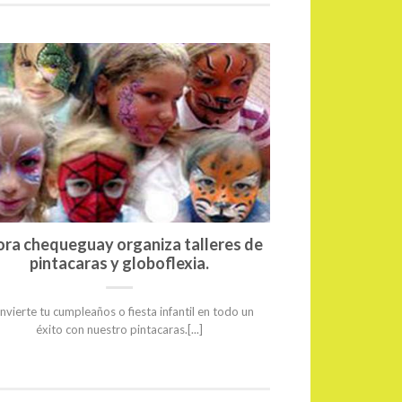
ra chequeguay organiza talleres de
Haz especi
pintacaras y globoflexia.
hinchable, d
C
vierte tu cumpleaños o fiesta infantil en todo un
éxito con nuestro pintacaras.[...]