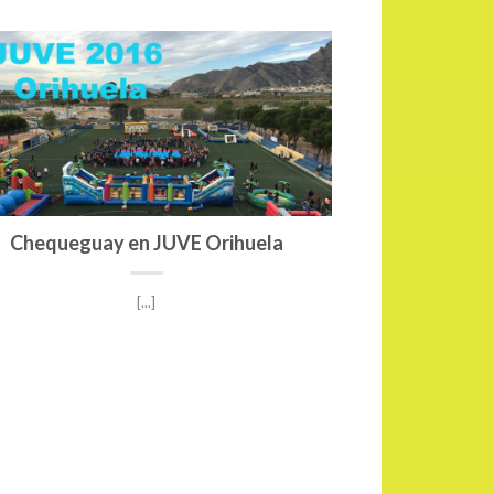
Chequeguay en JUVE Orihuela
[...]
Ven a Expo Jove a d
para t