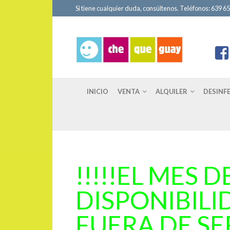
Si tiene cualquier duda, consúltenos. Teléfonos: 639 651
INICIO
VENTA
ALQUILER
DESINF
!!!!!EL MES
DISPONIBILI
FUERA DE SER