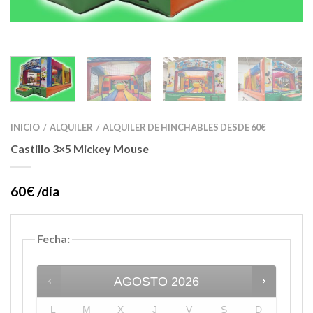
INICIO
ALQUILER
ALQUILER DE HINCHABLES DESDE 60€
/
/
Castillo 3×5 Mickey Mouse
60€ /día
Fecha
:
AGOSTO
2026
L
M
X
J
V
S
D