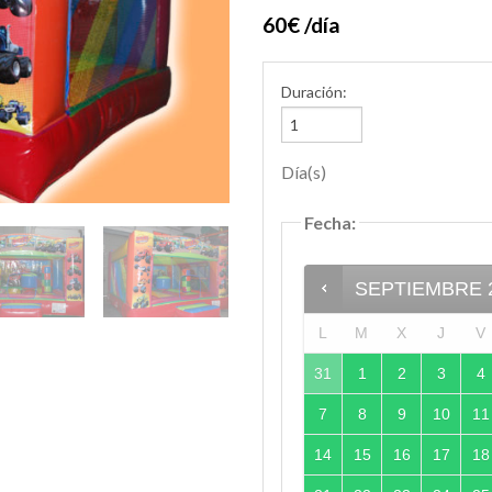
60€ /día
Duración:
Día(s)
Fecha
:
SEPTIEMBRE
L
M
X
J
V
31
1
2
3
4
7
8
9
10
11
14
15
16
17
18