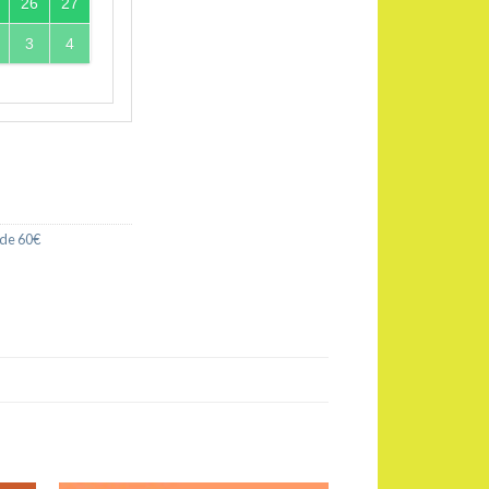
26
27
3
4
sde 60€