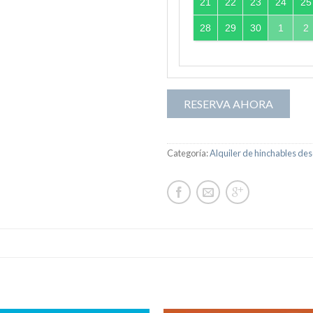
21
22
23
24
25
28
29
30
1
2
RESERVA AHORA
Categoría:
Alquiler de hinchables de