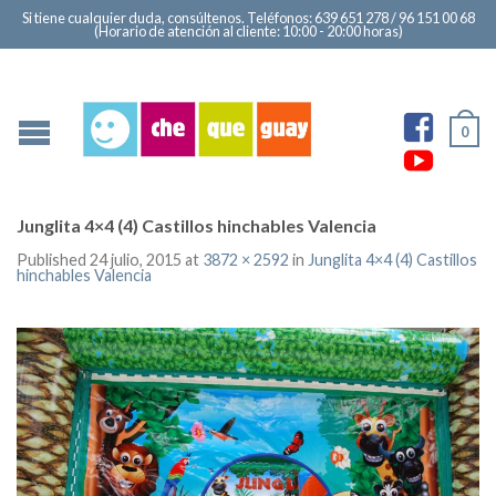
Si tiene cualquier duda, consúltenos. Teléfonos: 639 651 278 / 96 151 00 68
(Horario de atención al cliente: 10:00 - 20:00 horas)
Ver
0
perfi
Ver
de
perfi
Cast
de
Junglita 4×4 (4) Castillos hinchables Valencia
Hinc
Che
Published
24 julio, 2015
at
3872 × 2592
in
Junglita 4×4 (4) Castillos
hinchables Valencia
Che
en
660
You
en
Fac