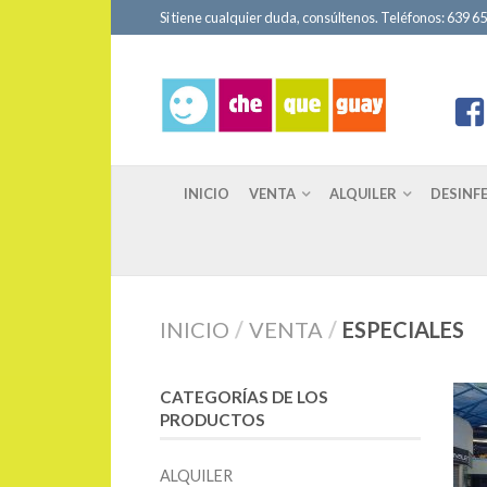
Si tiene cualquier duda, consúltenos. Teléfonos: 639 651
INICIO
VENTA
ALQUILER
DESINF
INICIO
/
VENTA
/
ESPECIALES
CATEGORÍAS DE LOS
PRODUCTOS
ALQUILER