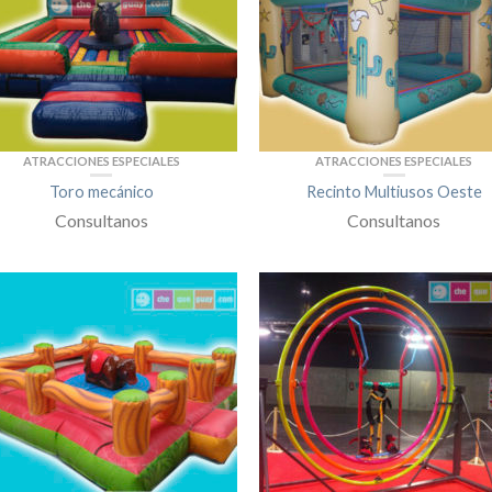
ATRACCIONES ESPECIALES
ATRACCIONES ESPECIALES
Toro mecánico
Recinto Multiusos Oeste
Consultanos
Consultanos