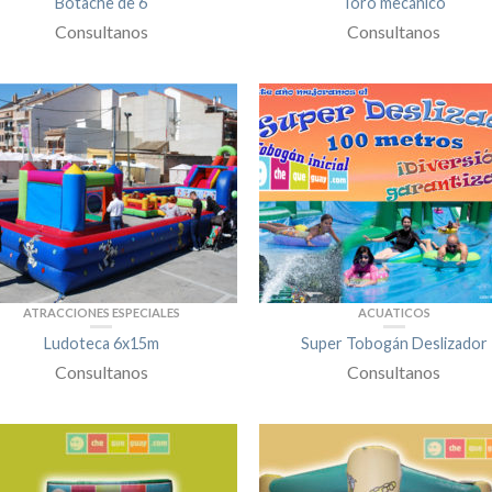
Botache de 6
Toro mecánico
Consultanos
Consultanos
ATRACCIONES ESPECIALES
ACUATICOS
Ludoteca 6x15m
Super Tobogán Deslizador
Consultanos
Consultanos