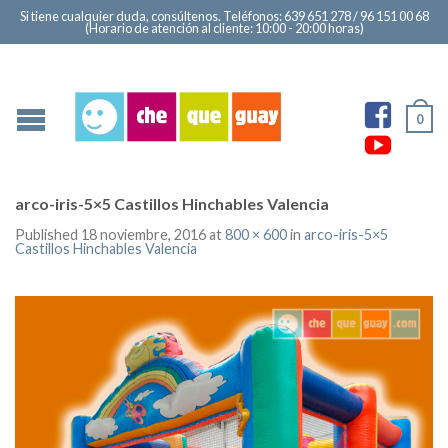
Si tiene cualquier duda, consúltenos. Teléfonos: 639 651 278 / 96 151 00 68
(Horario de atención al cliente: 10:00 - 20:00 horas)
Ver
0
perfi
Ver
de
perfi
Cast
de
arco-iris-5×5 Castillos Hinchables Valencia
Hinc
Che
Published
18 noviembre, 2016
at
800 × 600
in
arco-iris-5×5
Castillos Hinchables Valencia
Che
en
660
You
en
Fac