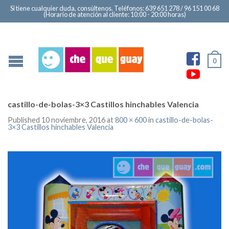
Si tiene cualquier duda, consúltenos. Teléfonos: 639 651 278 / 96 151 00 68
(Horario de atención al cliente: 10:00 - 20:00 horas)
Ver
0
perfi
Ver
de
perfi
Cast
de
castillo-de-bolas-3×3 Castillos hinchables Valencia
Hinc
Che
Published
10 noviembre, 2016
at
800 × 600
in
castillo-de-bolas-
3×3 Castillos hinchables Valencia
Che
en
660
You
en
Fac